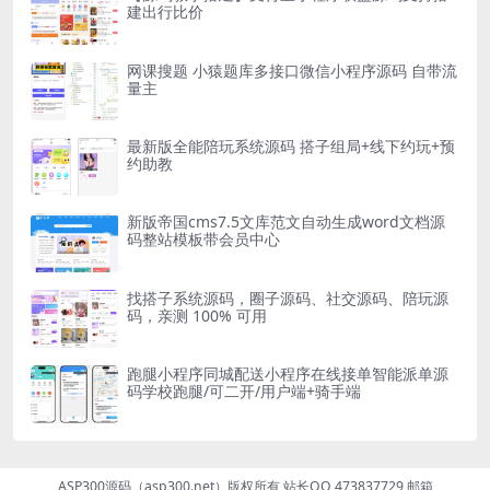
建出行比价
网课搜题 小猿题库多接口微信小程序源码 自带流
量主
最新版全能陪玩系统源码 搭子组局+线下约玩+预
约助教
新版帝国cms7.5文库范文自动生成word文档源
码整站模板带会员中心
找搭子系统源码，圈子源码、社交源码、陪玩源
码，亲测 100% 可用
跑腿小程序同城配送小程序在线接单智能派单源
码学校跑腿/可二开/用户端+骑手端
ASP300源码（asp300.net）版权所有 站长QQ 473837729 邮箱