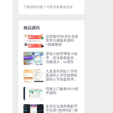
下载遇到问题？可联系客服或反馈
精品源码
运营版H5欢乐红包多
雷带注册版本源码
+搭建教程
壁纸小程序博客小程
序，灵沐最新版本，
功能强大，ui漂亮
九龙道长同款八字排
盘源码八字排盘网站
源码八字排盘程序源
码
同城上门服务H5小程
序源码
多语言交易所期权币
币交易+质押挖矿+新