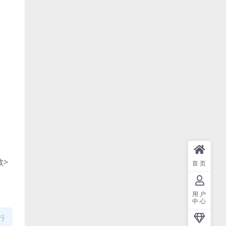
数>
首页
用户
中心
行