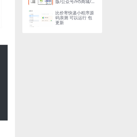
版/公众号/H5商城/DI
Y装修/营销/直播/拼
团/秒杀
比价寄快递小程序源
码亲测 可以运行 包
更新