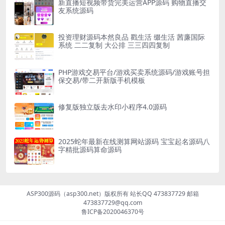
新直播短视频带货完美运营APP源码 购物直播交
友系统源码
投资理财源码本然良品 戳生活 缀生活 茜廉国际
系统 二二复制 大公排 三三四四复制
PHP游戏交易平台/游戏买卖系统源码/游戏账号担
保交易/带二开新版手机模板
修复版独立版去水印小程序4.0源码
2025蛇年最新在线测算网站源码 宝宝起名源码八
字精批源码算命源码
ASP300源码（asp300.net）版权所有 站长QQ 473837729 邮箱
473837729@qq.com
鲁ICP备2020046370号