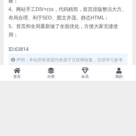
板；
4、网站手工DIV+css，代码精简，首页排版整洁大方、
布局合理、利于SEO、图文并茂、静态HTML；
5、首页和全局重新做了全面优化，方便大家无缝使
用；
ID:63814
声明：本站所有资源均来源于互联网收集，仅供学习参考
使用，如若本站内容侵犯了原著者的合法权益，可联系我们
进行处理。
首页
分类
会员
我的
分享
收藏
下载
0
元