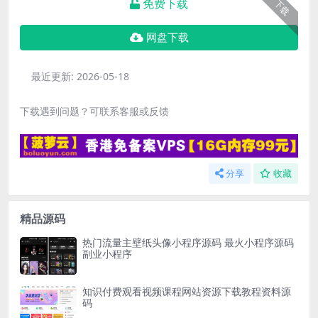
免费下载
下载
网盘下载
最近更新:
2026-05-18
下载遇到问题？可联系客服或反馈
分享
收藏
精品源码
热门流量主壁纸头像小程序源码 最火小程序源码
副业小程序
知识付费观看视频课程网站资源下载教程资料源
码