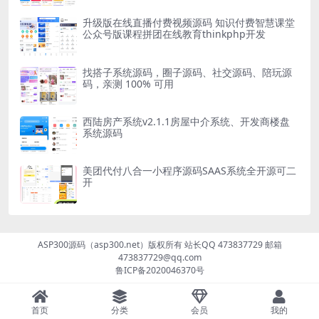
升级版在线直播付费视频源码 知识付费智慧课堂
公众号版课程拼团在线教育thinkphp开发
找搭子系统源码，圈子源码、社交源码、陪玩源
码，亲测 100% 可用
西陆房产系统v2.1.1房屋中介系统、开发商楼盘
系统源码
美团代付八合一小程序源码SAAS系统全开源可二
开
ASP300源码（asp300.net）版权所有 站长QQ 473837729 邮箱
473837729@qq.com
鲁ICP备2020046370号
首页
分类
会员
我的