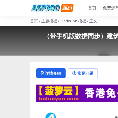
首页
免费源
首页
主题模板
DedeCMS模板
正文
（带手机版数据同步）建筑
详情介绍
常见问题