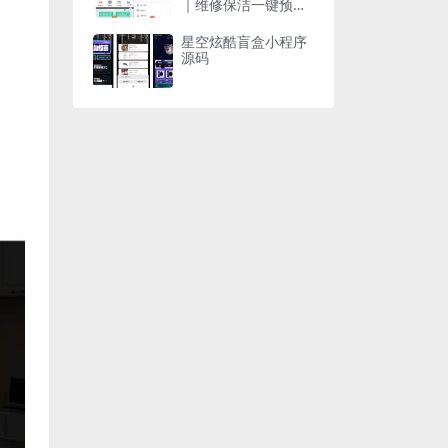
｜维修保洁一键预约
｜技师免费入驻
星空炫酷盲盒小程序
源码