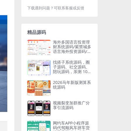
下载遇到问题？可联系客服或反馈
精品源码
海外多国语言投资理
财系统源码/紫禁城多
语言海外投资源码/投
资返利源码
找搭子系统源码，圈
子源码、社交源码、
陪玩源码，亲测 10
0%可用
2026马年新版测算系
统源码
视频裂变加群推广分
享引流源码
网约车APP小程序源
码代驾顺风车拼车货