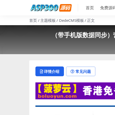
首页
免费源
首页
主题模板
DedeCMS模板
正文
（带手机版数据同步）
详情介绍
常见问题