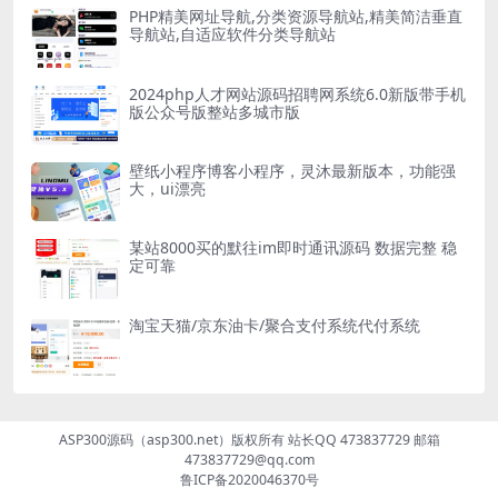
PHP精美网址导航,分类资源导航站,精美简洁垂直
导航站,自适应软件分类导航站
2024php人才网站源码招聘网系统6.0新版带手机
版公众号版整站多城市版
壁纸小程序博客小程序，灵沐最新版本，功能强
大，ui漂亮
某站8000买的默往im即时通讯源码 数据完整 稳
定可靠
淘宝天猫/京东油卡/聚合支付系统代付系统
ASP300源码（asp300.net）版权所有 站长QQ 473837729 邮箱
473837729@qq.com
鲁ICP备2020046370号