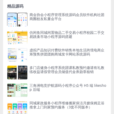
精品源码
商会协会小程序管理系统源码会员软件机构社团
商圈校友私董会平台
仿闲鱼同城闲置物品二手交易小程序校园二手交
易跳蚤市场小程序源码搭建
虚拟产品知识付费软件销售本地生活跨境电商众
筹预售拼团团购商城发卡网站系统源码
多门店健身小程序系统团课私教预约邀请有礼教
练收益请假管理会员储值代金券勋章核销
三角洲电竞护航源码小程序公众号 H5 端 likesho
p 后端
同城家政服务小程序维修搬家保洁月嫂保姆足浴
推拿上门到家预约服务（3套不同版本）