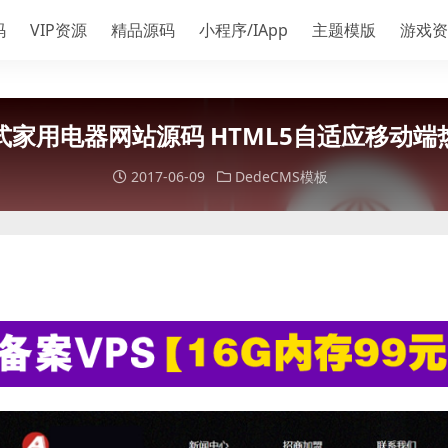
码
VIP资源
精品源码
小程序/IApp
主题模版
游戏资
家用电器网站源码 HTML5自适应移动
2017-06-09
DedeCMS模板