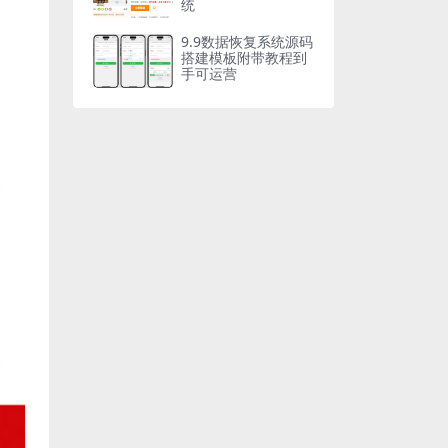
统
9.9数据恢复系统源码
搭建模板附带教程到
手可运营