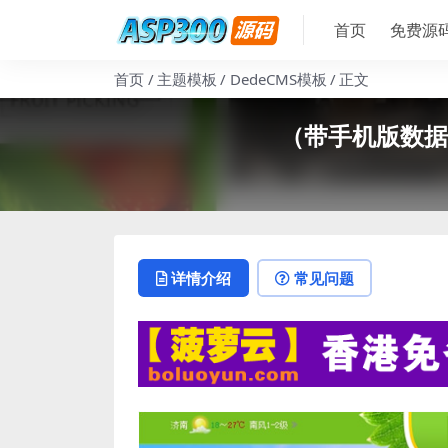
首页
免费源
首页
主题模板
DedeCMS模板
正文
（带手机版数据
详情介绍
常见问题