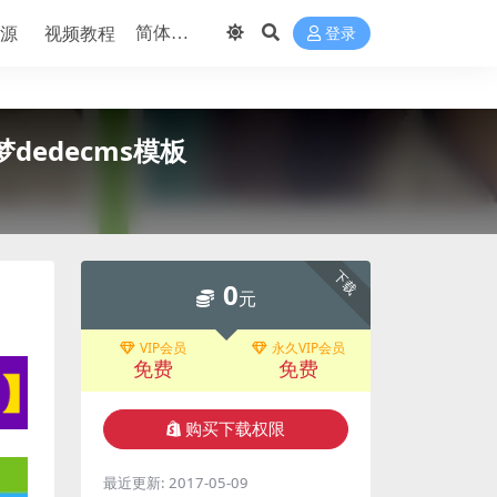
源
视频教程
登录
edecms模板
下载
0
元
VIP会员
永久VIP会员
免费
免费
购买下载权限
最近更新:
2017-05-09