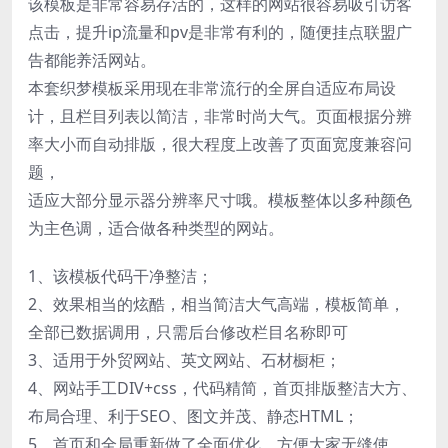
该模板是非常容易存活的，这样的网站很容易吸引访客
点击，提升ip流量和pv是非常有利的，随便挂点联盟广
告都能养活网站。
本套织梦模板采用现在非常流行的全屏自适应布局设
计，且栏目列表以简洁，非常时尚大气。页面根据分辨
率大小而自动排版，很大程度上改善了页面宽度兼容问
题，
适应大部分显示器分辨率尺寸哦。模板整体以多种颜色
为主色调，适合做各种类型的网站。
1、该模板代码干净整洁；
2、效果相当的炫酷，相当简洁大气高端，模板简单，
全部已数据调用，只需后台修改栏目名称即可
3、适用于外贸网站、英文网站、石材橱柜；
4、网站手工DIV+css，代码精简，首页排版整洁大方、
布局合理、利于SEO、图文并茂、静态HTML；
5、首页和全局重新做了全面优化，方便大家无缝使