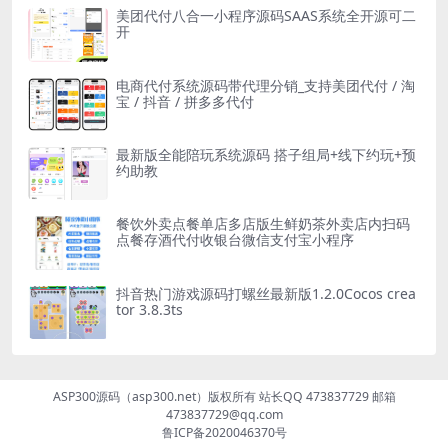
美团代付八合一小程序源码SAAS系统全开源可二
开
电商代付系统源码带代理分销_支持美团代付 / 淘
宝 / 抖音 / 拼多多代付
最新版全能陪玩系统源码 搭子组局+线下约玩+预
约助教
餐饮外卖点餐单店多店版生鲜奶茶外卖店内扫码
点餐存酒代付收银台微信支付宝小程序
抖音热门游戏源码打螺丝最新版1.2.0Cocos crea
tor 3.8.3ts
ASP300源码（asp300.net）版权所有 站长QQ 473837729 邮箱
473837729@qq.com
鲁ICP备2020046370号