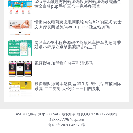
p2p最金融理财网站源码投资网站源码系统基金
黄金白银p2p手机三合一完整多语言
情趣内衣电商跨境电商购物网站b2c响应式 女士
文胸跨境商城源码wordpress独立站源码
网约车APP小程序源码代驾顺风车拼车货运司乘
双端小程序安卓苹果源码支持二开
视频裂变加群推广分享引流源码
投资理财源码本然良品 戳生活 缀生活 茜廉国际
系统 二二复制 大公排 三三四四复制
ASP300源码（asp300.net）版权所有 站长QQ 473837729 邮箱
473837729@qq.com
鲁ICP备2020046370号