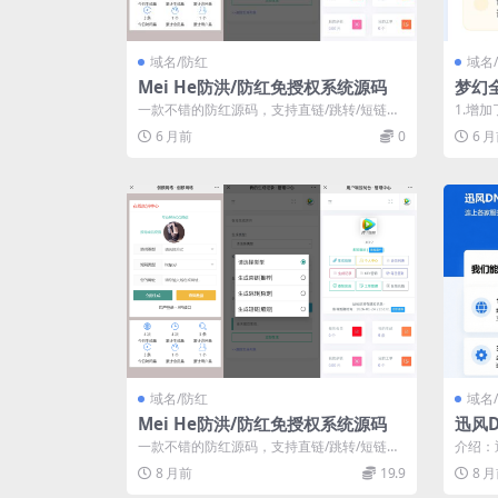
域名/防红
域名
Mei He防洪/防红免授权系统源码
梦幻全
支持h
一款不错的防红源码，支持直链/跳转/短链
1.增
接，使用本系统红了的域名可在微信和QQ
成，会
6 月前
0
6 
直...
域名/防红
域名
Mei He防洪/防红免授权系统源码
迅风D
统源
一款不错的防红源码，支持直链/跳转/短链
介绍：
接，使用本系统红了的域名可在微信和QQ
各家服
8 月前
19.9
8 
直...