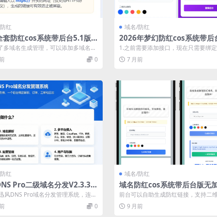
/防红
域名/防红
套防红cos系统带后台5.1版
2026年梦幻防红cos系统带后台
ttp/https生成
版 生成链接全套防红
加了多域名生成管理，可以添加多域名生
1.之前需要添加接口，现在只需要绑
自动随机生成 去生成的红域名链接...
直接输入域名即可 只要域名微信可以打开
月前
0
7 月前
/防红
域名/防红
NS Pro二级域名分发V2.3.3系
域名防红cos系统带后台版无
码
码
迅风DNS Pro域名分发管理系统，连上
前台可以自助生成防红链接，支持二
务商，一个后台搞定解析、订单...
成的链接微信可直接访问，这个版本
月前
0
9 月前
后...