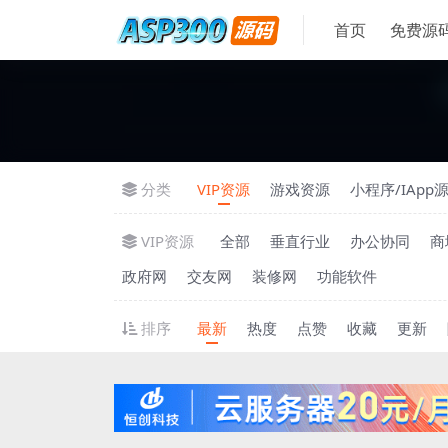
首页
免费源
分类
VIP资源
游戏资源
小程序/IApp
VIP资源
全部
垂直行业
办公协同
商
政府网
交友网
装修网
功能软件
排序
最新
热度
点赞
收藏
更新