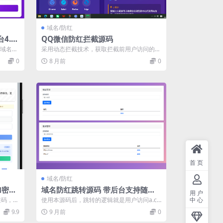
域名/防红
4.5
QQ微信防红拦截源码
定域名，
采用动态拦截技术，获取拦截前用户访问的网
...
址，并且传参到拦截页面，可以做到用户通
0
8 月前
0
过...
首页
域名/防红
加密源
域名防红跳转源码 带后台支持随机
用户
跳转有效放屏蔽
维码，生
使用本源码后，跳转的逻辑就是用户访问a.co
中心
增加了
m，随机跳转到b.com或者c.co...
9.9
9 月前
0