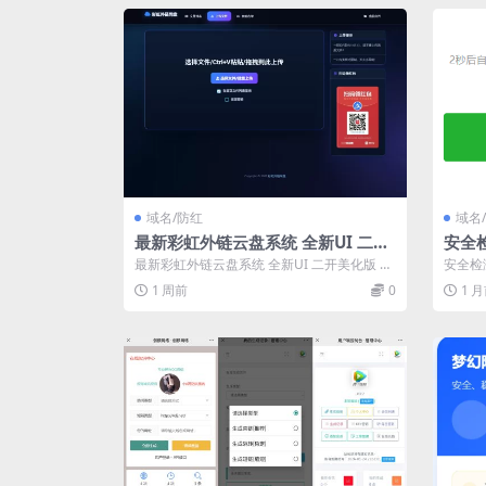
域名/防红
域名
最新彩虹外链云盘系统 全新UI 二开
安全
美化版
丢页
最新彩虹外链云盘系统 全新UI 二开美化版 彩
安全检
转安
虹外链网盘是一款基于 PHP 开发...
跳转页,
1 周前
0
1 