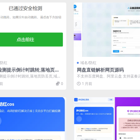
/防红
域名/防红
检测提示倒计时跳转,落地页防
网盘直链解析网页源码
,域名跳转页,域名中转页,网址跳
测提示倒计时跳转,落地页防丢页,域名
不支持百度网盘、阿里云盘 支持蓝奏云
全警告
域名中转页,网址跳转安全警告 ...
网盘等 123网盘需要使用123pa...
月前
0
1 月前