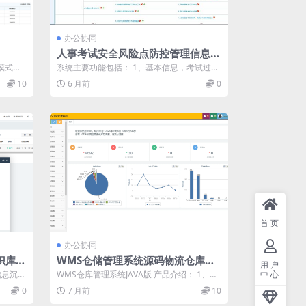
办公协同
人事考试安全风险点防控管理信息系
统 考试系统源码
模式并
系统主要功能包括： 1、基本信息，考试过程
...
中流程发布。包括工作流程、工作内容、安...
10
6 月前
0
首页
办公协同
识库 +
WMS仓储管理系统源码物流仓库管
用户
理系统JAVA源码
信息沉淀
WMS仓库管理系统JAVA版 产品介绍： 1、适
中心
用范围：第三方物流仓储企业，冷链...
0
7 月前
10