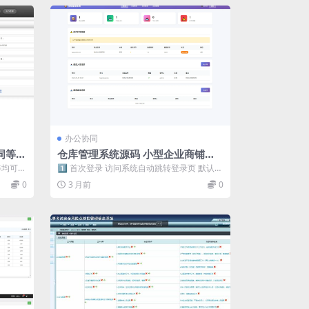
办公协同
同等）
仓库管理系统源码 小型企业商铺库
存管理支持扫码枪
等均可自
1️⃣ 首次登录 访问系统自动跳转登录页 默认账
A...
号：admin，默认密码：adm...
0
3 月前
0