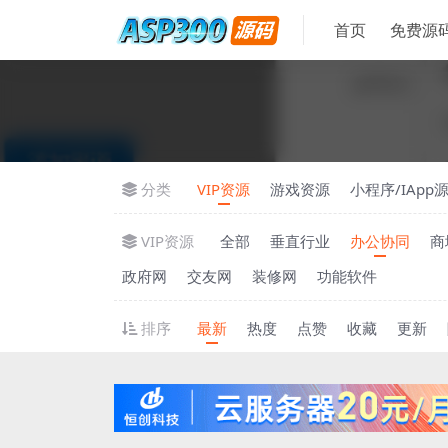
首页
免费源
分类
VIP资源
游戏资源
小程序/IApp
VIP资源
全部
垂直行业
办公协同
商
政府网
交友网
装修网
功能软件
排序
最新
热度
点赞
收藏
更新