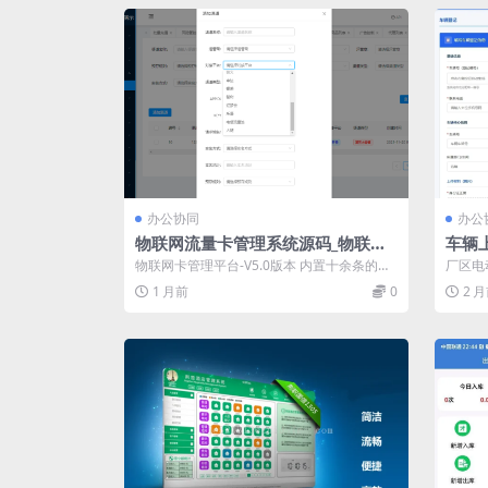
办公协同
办公
物联网流量卡管理系统源码_物联网
车辆
数据管理系统结构
登记
物联网卡管理平台-V5.0版本 内置十余条的第
厂区电
三方管理平台，如申达、硕朗、天移、...
使用的
1 月前
0
2 
车...