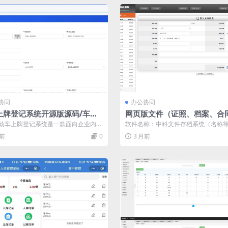
协同
办公协同
上牌登记系统开源版源码/车辆
网页版文件（证照、档案、合
管理系统源码
管理系统
动车上牌登记系统是一款面向企业内部
软件名称：中科文件存档系统（名称
电动车、电动摩托车、三轮车、四轮
定义，详见下方的介绍） 软件类型：经典
月前
0
3 月前