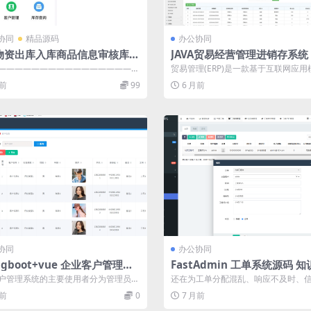
协同
精品源码
办公协同
物资出库入库商品信息审核库存
JAVA贸易经营管理进销存系统
统计图表条码扫描管理系统
———————————————————
贸易管理(ERP)是一款基于互联网应用
资出库入库商品信息审核库存查...
适用于商贸行业的经营管理软件，它集进
月前
99
6 月前
协同
办公协同
ingboot+vue 企业客户管理系
FastAdmin 工单系统源码 知
ava客户
评价 + 短信邮件通知
户管理系统的主要使用者分为管理员和
还在为工单分配混乱、响应不及时、
实现功能包括管理员：首页、个人中
难而困扰？这款基于ThinkPHP+Fa...
月前
0
7 月前