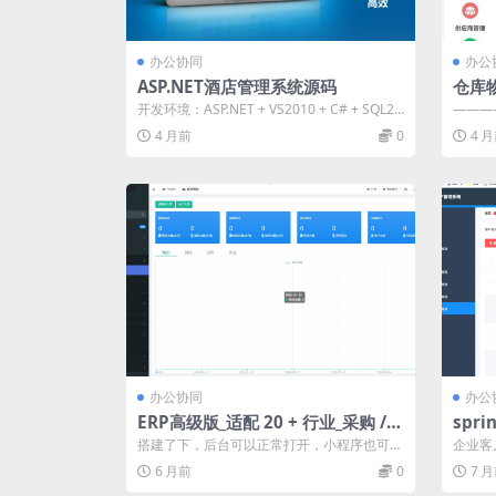
办公协同
办公
ASP.NET酒店管理系统源码
仓库
查询
开发环境：ASP.NET + VS2010 + C# + SQL20
———
08R2 功...
仓库物
4 月前
0
4 
办公协同
办公
ERP高级版_适配 20 + 行业_采购 /
spr
销售 / 库存 / 资金 / 生产一体化管理
统 J
搭建了下，后台可以正常打开，小程序也可正
企业客
系统
常生成。可正常微信登录，php需要安装S...
员工，
6 月前
0
7 
心...