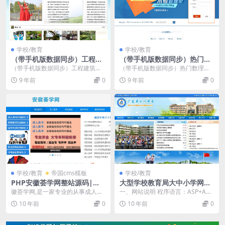
学校/教育
学校/教育
（带手机版数据同步）工程建
（带手机版数据同步）热门数
筑职业院校学校类网站源码 大
理化培训教育课程类网站源码
（带手机版数据同步）工程建筑职
（带手机版数据同步）热门数理化
专学校院校类织梦模板
中小学培训机构网站织梦模板
业院校学校类织梦模板 大专学校院
培训教育课程类网站织梦模板 中小
9 年前
0
9 年前
0
校类网站源码 该模...
学培训机构网站源码...
学校/教育
帝国cms模板
学校/教育
PHP安徽荟学网整站源码|帝
大型学校教育局大中小学网站
国CMS内核教育招生网系统带
源码模板蓝色双色版 生成htm
徽荟学网,是一家专业的从事成人学
一、网站说明 程序语言：ASP+ACC
后台完整带采集
l静态页面
历提升的机构!主要有成人高考,网络
ESS 所属类型：SW6.8CMS 运行
10 年前
0
10 年前
0
教育,自学考试...
环...