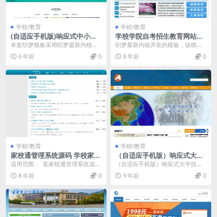
学校/教育
学校/教育
(自适应手机版)响应式中小学
学校学院自考招生教育网站源
早教教育机构类网站源码 HT
码 (带手机移动端) 织梦dedec
本套织梦模板采用织梦最新内核开
织梦最新内核开发的模板，该模板
ML5教育培训机构网站织梦模
ms模板
发的模板，这款模板使用范围广，
属于企业通用类、学校学院、自考
6 年前
0
8 年前
0
板
不仅仅局限于一类型的...
招生教育类企业都可使...
学校/教育
学校/教育
家校通管理系统源码 学校家长
（自适应手机版）响应式大学
联系平台源码 学校学生管理系
技术学院类网站源码 HTML5
适用范围： 某家校通管理系统源码
（自适应手机版）响应式大学技术
统 家校互通平台源码
大学大专学校网站织梦模板
下载 家校互通平台源码 学...
学院类网站织梦模板 HTML5大学大
8 年前
0
9 年前
0
专学校网站源码...