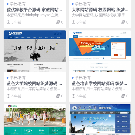
学校/教育
学校/教育
佐优家教平台源码 家教网站源
大学网站源码 校园网站 织梦d
码 可封装成APP thinkphp内
edecms模板 [带手机版数据同
本源码采用thinkphp+mysql主流框
大学网站源码_校园网站模板[带手
核
步]
架开发，前段采用bootstrap框...
机版数据同步]本程序采用一库两站
5 年前
0
6 年前
0
简洁方便管理后台...
学校/教育
学校/教育
蓝色大学院校网站织梦源码 d
蓝色培训学校网站源码 织梦d
edecms模板 [自适应手机版]
edecms模板 [带手机版数据同
本程序采用一库两站简洁方便管理
本程序采用一库两站简洁方便管理
步]
后台，一个后台管理两网站，电脑
后台，一个后台管理两网站，电脑
6 年前
0
6 年前
0
版+手机版 1、网站...
版+手机版 1、网站...