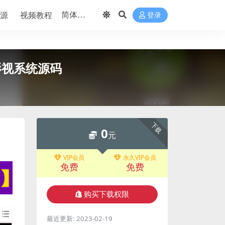
源
视频教程
登录
影视系统源码
下载
0
元
VIP会员
永久VIP会员
免费
免费
购买下载权限
最近更新:
2023-02-19