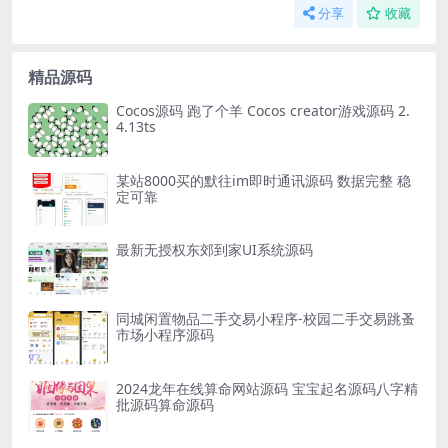
分享
收藏
精品源码
Cocos源码 跑了个羊 Cocos creator游戏源码 2.
4.13ts
某站8000买的默往im即时通讯源码 数据完整 稳
定可靠
最新无授权东郊到家UI系统源码
同城闲置物品二手交易小程序-校园二手交易跳蚤
市场小程序源码
2024龙年在线算命网站源码 宝宝起名源码八字精
批源码算命源码