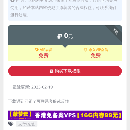
声明：本站所有资源均来源于互联网收集，仅供学习参考
使用，如若本站内容侵犯了原著者的合法权益，可联系我们
进行处理。
下载
0
元
VIP会员
永久VIP会员
免费
免费
购买下载权限
最近更新:
2023-02-19
下载遇到问题？可联系客服或反馈
支付/充值