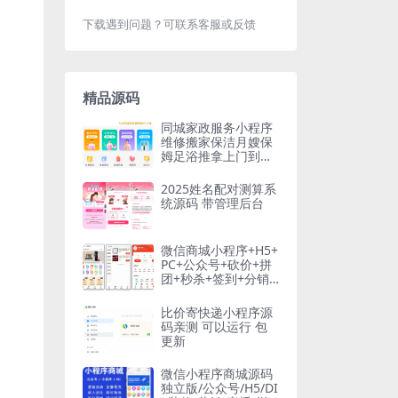
下载遇到问题？可联系客服或反馈
精品源码
同城家政服务小程序
维修搬家保洁月嫂保
姆足浴推拿上门到家
预约服务（3套不同
版本）
2025姓名配对测算系
统源码 带管理后台
微信商城小程序+H5+
PC+公众号+砍价+拼
团+秒杀+签到+分销t
hinkphp6框架
比价寄快递小程序源
码亲测 可以运行 包
更新
微信小程序商城源码
独立版/公众号/H5/DI