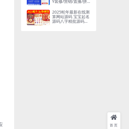
Y装修/营销/直播/拼
团/秒杀/前端vue全开
源代码
2025蛇年最新在线测
算网站源码 宝宝起名
源码八字精批源码算
命源码
应
首页