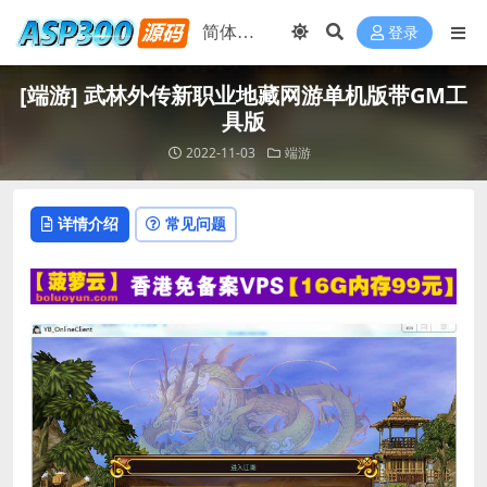
登录
[端游] 武林外传新职业地藏网游单机版带GM工
具版
2022-11-03
端游
详情介绍
常见问题