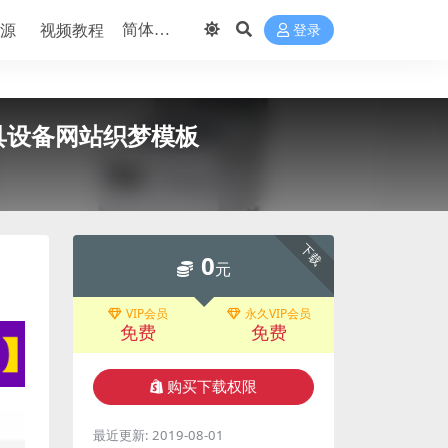
源
视频教程
登录
具设备网站织梦模板
下载
0
元
VIP会员
永久VIP会员
免费
免费
购买下载权限
最近更新:
2019-08-01