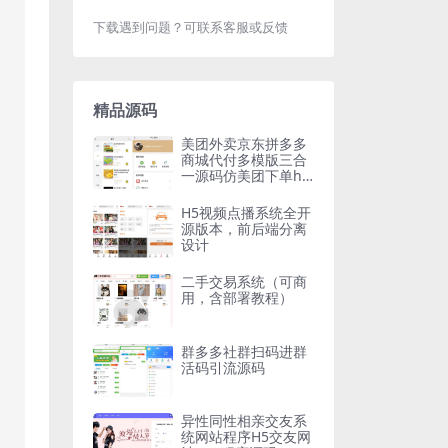
下载遇到问题？可联系客服或反馈
精品源码
美团外卖京东拼多多
商城代付多模版三合
一源码仿美团下单h5
外卖系统微信好友代
付小程序
H5视频点播系统全开
源版本，前后端分离
设计
二手交易系统（可商
用，含部署教程）
群多多社群扫码进群
活码引流源码
异性同性相亲交友系
统网站程序H5交友网