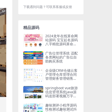
下载遇到问题？可联系客服或反馈
精品源码
2024龙年在线算命网
站源码 宝宝起名源码
八字精批源码算命源
码
广告位管理系统 适配
各类网站的广告位自
助购买系统
企业级CRM仓储云客
户管理仓库管理合同
管理财务管理销售跟
单系统进销存源码
springboot vue旅游
信息管理系统java源
码送部署视频万字文
档
趣味测评小程序源码
性格测试趣味测试抖