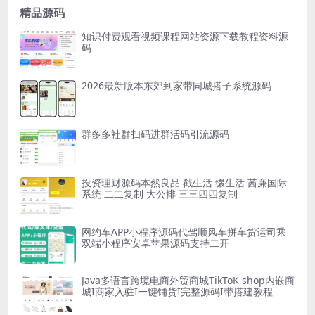
精品源码
知识付费观看视频课程网站资源下载教程资料源
码
2026最新版本东郊到家带同城搭子系统源码
群多多社群扫码进群活码引流源码
投资理财源码本然良品 戳生活 缀生活 茜廉国际
系统 二二复制 大公排 三三四四复制
网约车APP小程序源码代驾顺风车拼车货运司乘
双端小程序安卓苹果源码支持二开
Java多语言跨境电商外贸商城TikToK shop内嵌商
城I商家入驻I一键铺货I完整源码I带搭建教程