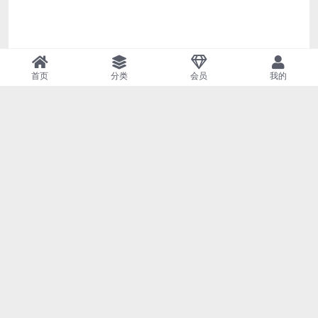
首页
分类
会员
我的
（带手机版数据同步）制冷压缩机机械设备类网站织梦
模板 机械设备产品网站源码
该模板是非常容易存活的，这样的网站很容易吸引访客
点击，提升ip流量和pv是非常有利的，随便挂点联盟广
告都能养活网站。
本套织梦模板采用现在非常流行的全屏自适应布局设
计，且栏目列表以简洁，非常时尚大气。页面根据分辨
率大小而自动排版，很大程度上改善了页面宽度兼容问
题，
适应大部分显示器分辨率尺寸哦。模板整体以多种颜色
为主色调，适合做各种类型的网站。