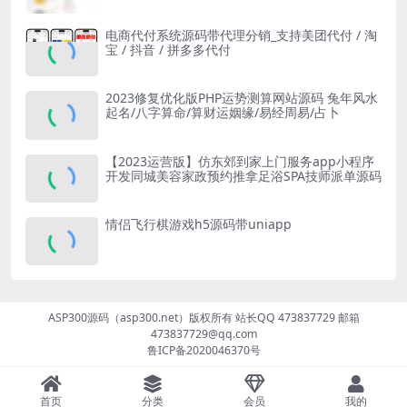
电商代付系统源码带代理分销_支持美团代付 / 淘
宝 / 抖音 / 拼多多代付
2023修复优化版PHP运势测算网站源码 兔年风水
起名/八字算命/算财运姻缘/易经周易/占卜
【2023运营版】仿东郊到家上门服务app小程序
开发同城美容家政预约推拿足浴SPA技师派单源码
情侣飞行棋游戏h5源码带uniapp
ASP300源码（asp300.net）版权所有 站长QQ 473837729 邮箱
473837729@qq.com
鲁ICP备2020046370号
首页
分类
会员
我的