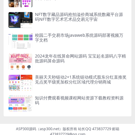
NFT数字藏品源码抢拍溢价商城系统数藏平台源
码NFT数字艺术艺术品交易元宇宙
校园二手交易市场javaweb系统源码部署视频万
字文档
2024龙年在线算命网站源码 宝宝起名源码八字精
批源码算命源码
美丽天天秒链动2+1系统链动模式股东分红直推奖
见点奖平级奖加权分红区域代理分销商城
知识付费观看视频课程网站资源下载教程资料源
码
ASP300源码（asp300.net）版权所有 站长QQ 473837729 邮箱
473837729@qq.com