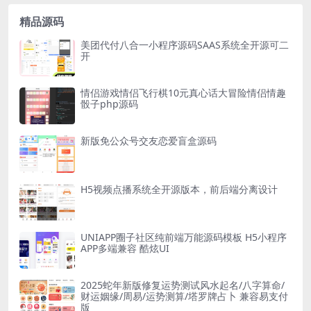
精品源码
美团代付八合一小程序源码SAAS系统全开源可二
开
情侣游戏情侣飞行棋10元真心话大冒险情侣情趣
骰子php源码
新版免公众号交友恋爱盲盒源码
H5视频点播系统全开源版本，前后端分离设计
UNIAPP圈子社区纯前端万能源码模板 H5小程序
APP多端兼容 酷炫UI
2025蛇年新版修复运势测试风水起名/八字算命/
财运姻缘/周易/运势测算/塔罗牌占卜 兼容易支付
版