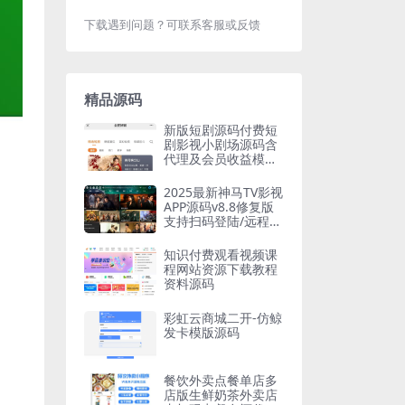
下载遇到问题？可联系客服或反馈
精品源码
新版短剧源码付费短
剧影视小剧场源码含
代理及会员收益模式
小程序APP源码
2025最新神马TV影视
APP源码v8.8修复版
支持扫码登陆/远程搜
索/广告遮挡/值波/语
音/多套UI/对接易支
知识付费观看视频课
付 TV端影视APP系统
程网站资源下载教程
可完美运营
资料源码
彩虹云商城二开-仿鲸
发卡模版源码
餐饮外卖点餐单店多
店版生鲜奶茶外卖店