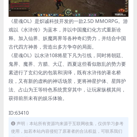
《星魂OL》是炽诚科技开发的一款2.5D MMORPG。游
戏以《水浒传》为蓝本，并以中国魔幻化方式重新诠
释。加入仙界、妖魔两界等各种奇幻势力，并结合中国
古代四方神兽，营造出多方争夺的局面。
《星魂OL》以水浒108将星下凡为引线，同时将朝廷、
鬼界、魔界、方腊、大辽、西夏这些看似散乱的势力要
素进行了玄幻化的包装和演绎，既有水浒传的著名桥
段，又有新的虚构的神话场景，更将神星护体、星阵护
法、占山为王等特色系统贯穿其中，让玩家纵横其间，
获得前所未有的娱乐体验。
ID:63410
声明：本站所有资源均来源于互联网收集，仅供学习参考
使用，如若本站内容侵犯了原著者的合法权益，可联系我们