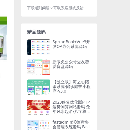
下载遇到问题？可联系客服或反馈
精品源码
SpringBoot+Vue3开
发OA办公系统源码
新版免公众号交友恋
爱盲盒源码
【独立版】海之心陪
诊系统-陪诊陪护小程
序-V3.0
2023修复优化版PHP
运势测算网站源码 兔
年风水起名/八字算
命/算财运姻缘/易经
周易/占卜
fastadmin沃德商协
会管理系统源码 Fast