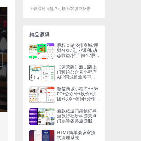
下载遇到问题？可联系客服或反馈
精品源码
股权直销公排商城/理
财分红/见点/返利/动
态收益/推广佣金/股
权分红/H5/可封APP
【运营版】新UI版上
门预约公众号小程序
APP同城推拿美容家
政服务SPA技师派单
仿东郊到家
微信商城小程序+H5+
PC+公众号+砍价+拼
团+秒杀+签到+分销t
hinkphp6框架
新款旅游门票预订导
游旅行社研学游景点
门票等各类旅游服务
周边游多级分佣分销
在线核销
HTML简单会议室预
约管理系统