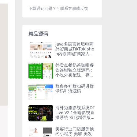
下载遇到问题？可联系客服或反馈
精品源码
Java多语言跨境电商
外贸商城TikToK sho
p内嵌商城I商家入驻I
一键铺货I完整源码I
带搭建教程
外卖点餐奶茶咖啡餐
饮连锁独立版源码：
小吃外卖配送、存酒
代付、收银台、微信
支付宝小程序开发
群多多社群扫码进群
活码引流源码
海外短剧影视系统DT
Live V2.1全端影视直
播系统 汉化增强版
（新增邮箱注册+阿
里云OSS存储）
美容行业门店服务预
约小程序 美容 美发