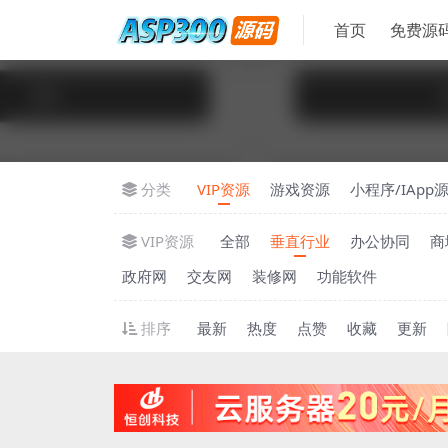
首页
免费源
分类
VIP资源
游戏资源
小程序/IApp
VIP资源
全部
垂直行业
办公协同
商
政府网
交友网
装修网
功能软件
排序
最新
热度
点赞
收藏
更新