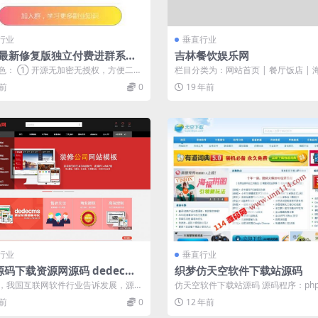
行业
垂直行业
24最新修复版独立付费进群系统
吉林餐饮娱乐网
全开源 带安装教程说明
色： ① 开源无加密无授权，方便二次
栏目分类为：网站首页 | 餐厅饭店 | 
 优化电脑端访问布局 ③ 后台...
肉 | 火锅烧拷 | 酒店宾馆 |...
年前
0
19 年前
行业
垂直行业
码下载资源网源码 dedecms
织梦仿天空软件下载站源码
模板
，我国互联网软件行业告诉发展，源码
仿天空软件下载站源码 源码程序：php+
模式日益成熟，VIP充值会员下载模...
l 源码大小：54.2M 源码介...
年前
0
12 年前