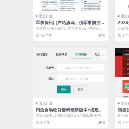
垂直行业
垂直
军事资讯门户站源码，仿军事前沿制
20
作，织梦的内核系统
源码
军事前言网站源码 织梦军事资讯门户源码 运
产品特
行环境：php+mysql 文件大小：...
开发 ②
12 年前
0
2 
垂直行业
垂直
闲鱼自动收货源码最新版本+搭建教
模板源
程
织梦
闲鱼自动收货源码最新版本+搭建教程 全网首
近年来
发 要葫芦！！要葫芦！！ 搭建很简单 ...
下载站
3 年前
0
5 