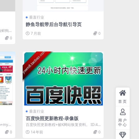
垂直行业
静鱼导航带后台导航引导页
海鲜狗
7 月前
0
0
首页
垂直行业
百度快照更新教程-录像版
用户
mysq
百度快照更新教程+被K网站恢复资料。 ID:44
中心
655
0
14 年前
0