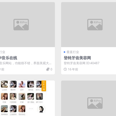
行业
垂直行业
华音乐在线
登特牙齿美容网
音乐网站，功能很不错，界面美观大
登特牙齿美容网 ID:40487
压密码：无 ID:38975
 年前
0
16 年前